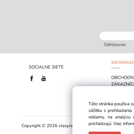
Odhlásenie
INFORMÁC
SOCIALNE SIETE
OBCHODN
ZÁKAZNÍC
BLOG
Táto stránka používa s
zážitku z prehliadani
reklamy, na analýzu 
prichádzajú.
Viac infor
Copyright © 2026 vlasynechty.sk All rights reserved