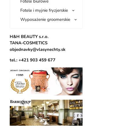
Fotele biurowe
Fotele i myjnie fryzjerskie
Wyposażenie groomerskie
H&H BEAUTY s.r.o.
TANA-COSMETICS
objednavky@vlasynechty.sk
tel.: +421 903 459 677