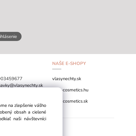
ihlásenie
NAŠE E-SHOPY
903459677
vlasynechty.sk
avky@vlasynechty.sk
tana-cosmetics.hu
NÉ ÚDAJE
tana-cosmetics.sk
vame na zlepšenie vášho
sobený obsah a cielené
kiaľ naši návštevníci