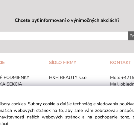
Chcete byť informovaní o výnimočných akciách?
Pr
IE
SÍDLO FIRMY
KONTAKT
É PODMIENKY
H&H BEAUTY s.r.o.
Mob:
+421
KA SEKCIA
Mail:
objedn
TANA-COSMETICS
BRATISLAVA
FAKTURAČ
úbory cookies. Súbory cookie a ďalšie technológie sledovania použí
SLOVENSKO
a našich webových stránok na to, aby sme vám zobrazovali prispô
návštevnosti našich webových stránok a na pochopenie toho, od
mácií