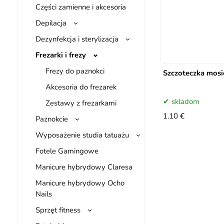
Części zamienne i akcesoria
Depilacja
Dezynfekcja i sterylizacja
Frezarki i frezy
Frezy do paznokci
Szczoteczka mosi
Akcesoria do frezarek
skladom
Zestawy z frezarkami
1.10 €
Paznokcie
Wyposażenie studia tatuażu
Fotele Gamingowe
Manicure hybrydowy Claresa
Manicure hybrydowy Ocho
Nails
Sprzęt fitness