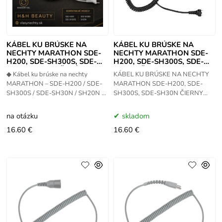
KÁBEL KU BRÚSKE NA
KÁBEL KU BRÚSKE NA
NECHTY MARATHON SDE-
NECHTY MARATHON SDE-
H200, SDE-SH300S, SDE-
H200, SDE-SH300S, SDE-
SH30N SH20N ŠEDÝ
SH30N ČIERNY
◆ Kábel ku brúske na nechty
KÁBEL KU BRÚSKE NA NECHTY
MARATHON – SDE-H200 / SDE-
MARATHON SDE-H200, SDE-
SH300S / SDE-SH30N / SH20N –
SH300S, SDE-SH30N ČIERNY
šedý 🔌 Účel produktu Náhradný
Náhradný elektrický prívodný
elektrický prívodný kábel určený
kábel k brúskam na nechty
na otázku
skladom
značky MARATHON SDE-H200,
16.60 €
16.60 €