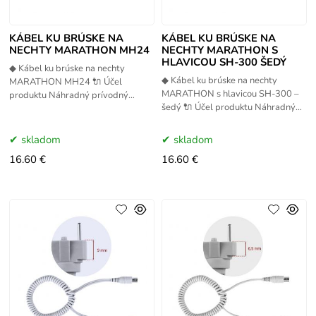
KÁBEL KU BRÚSKE NA
KÁBEL KU BRÚSKE NA
NECHTY MARATHON MH24
NECHTY MARATHON S
HLAVICOU SH-300 ŠEDÝ
◆ Kábel ku brúske na nechty
◆ Kábel ku brúske na nechty
MARATHON MH24 🔌 Účel
MARATHON s hlavicou SH-300 –
produktu Náhradný prívodný
šedý 🔌 Účel produktu Náhradný
elektrický kábel určený pre brúsky
elektrický prívodný kábel určený
na nechty MARATHON MH24.
pre brúsky MARATHON
Slúži ako
skladom
skladom
16.60 €
16.60 €