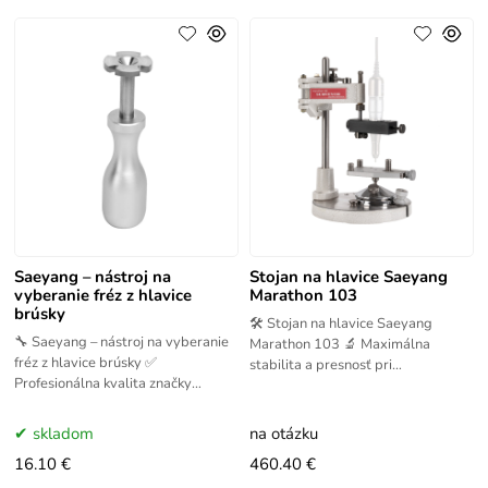
Saeyang – nástroj na
Stojan na hlavice Saeyang
vyberanie fréz z hlavice
Marathon 103
brúsky
🛠️ Stojan na hlavice Saeyang
🔧 Saeyang – nástroj na vyberanie
Marathon 103 🔬 Maximálna
fréz z hlavice brúsky ✅
stabilita a presnosť pri
Profesionálna kvalita značky
profesionálnej práci s frézkou
Saeyang Saeyang je renomovaná
Značka Saeyang patrí medzi
značka špecializujúca sa na
uznávaných
skladom
na otázku
16.10 €
460.40 €