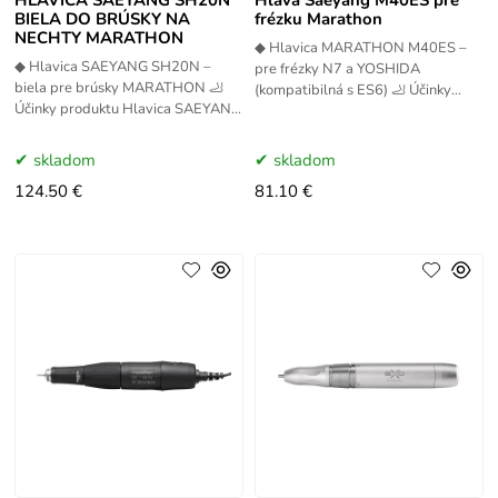
HLAVICA SAEYANG SH20N
Hlava Saeyang M40ES pre
BIELA DO BRÚSKY NA
frézku Marathon
NECHTY MARATHON
◆ Hlavica MARATHON M40ES –
◆ Hlavica SAEYANG SH20N –
pre frézky N7 a YOSHIDA
biela pre brúsky MARATHON 🦶
(kompatibilná s ES6) 🦶 Účinky
Účinky produktu Hlavica SAEYANG
produktu Hlavica Marathon M40ES
SH20N je spoľahlivý a presný
je vysokoúčinný profesionálny
profesionálny nástavec určený pre
nástavec
skladom
skladom
124.50 €
81.10 €