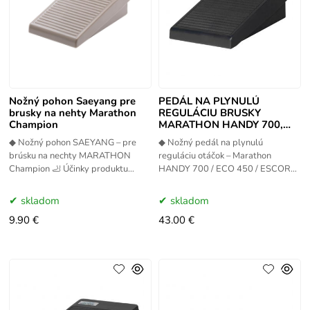
Nožný pohon Saeyang pre
PEDÁL NA PLYNULÚ
brusky na nehty Marathon
REGULÁCIU BRUSKY
Champion
MARATHON HANDY 700,
ECO 450, ESCORT II PRO
◆ Nožný pohon SAEYANG – pre
◆ Nožný pedál na plynulú
brúsku na nechty MARATHON
reguláciu otáčok – Marathon
Champion 🦶 Účinky produktu
HANDY 700 / ECO 450 / ESCORT
Nožný pohon umožňuje pohodlné a
II PRO 🦶 Účinky produktu Nožný
presné ovládanie brúsky Marathon
pedál umožňuje plynulú reguláciu
skladom
skladom
9.90 €
43.00 €