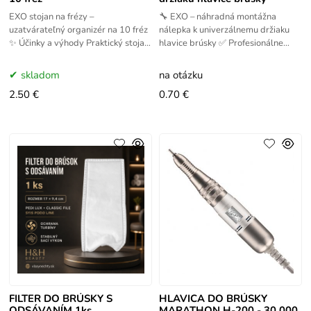
EXO stojan na frézy –
🔧 EXO – náhradná montážna
uzatvárateľný organizér na 10 fréz
nálepka k univerzálnemu držiaku
✨ Účinky a výhody Praktický stojan
hlavice brúsky ✅ Profesionálne
EXO na 10 fréz je ideálnym
príslušenstvo značky EXO EXO je
pomocníkom pre organizáciu
renomovaná značka
skladom
na otázku
2.50 €
0.70 €
FILTER DO BRÚSKY S
HLAVICA DO BRÚSKY
ODSÁVANÍM 1ks
MARATHON H-200 - 30.000