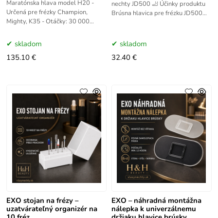
Maratónska hlava model H20 -
nechty JD500 🦶 Účinky produktu
Určená pre frézky Champion,
Brúsna hlavica pre frézku JD500
Mighty, K35 - Otáčky: 30 000
zabezpečuje plynulý chod, stabilný
ot/min - Krútiaci moment: 2,9 Ncm
výkon a presnú prácu pri
- 12V / 24V / 30V
skladom
skladom
135.10 €
32.40 €
EXO stojan na frézy –
EXO – náhradná montážna
uzatvárateľný organizér na
nálepka k univerzálnemu
10 fréz
držiaku hlavice brúsky