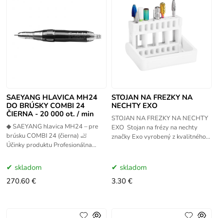
SAEYANG HLAVICA MH24
STOJAN NA FREZKY NA
DO BRÚSKY COMBI 24
NECHTY EXO
ČIERNA - 20 000 ot. / min
STOJAN NA FREZKY NA NECHTY
◆ SAEYANG hlavica MH24 – pre
EXO Stojan na frézy na nechty
brúsku COMBI 24 (čierna) 🦶
značky Exo vyrobený z kvalitného
Účinky produktu Profesionálna
plastu, je odolný a stabilný. Stojan
hlavica SAEYANG MH24 v čiernej
na frézy na nechty značky Exo
farbe je určená pre brúsku
skladom
skladom
Marathon
270.60 €
3.30 €