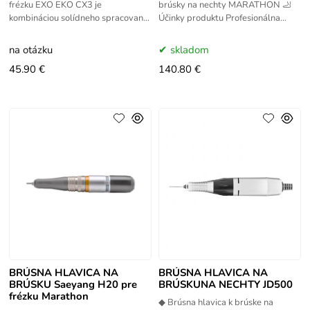
frézku EXO EKO CX3 je
brúsky na nechty MARATHON 🦶
kombináciou solídneho spracovania
Účinky produktu Profesionálna
a ergonomického dizajnu. Ľahká,
hlavica SAEYANG SH300 je vysoko
dobre vyvážená konštrukcia
výkonný nástavec určený pre
na otázku
skladom
brúsky
45.90 €
140.80 €
BRÚSNA HLAVICA NA
BRÚSNA HLAVICA NA
BRÚSKU Saeyang H20 pre
BRÚSKUNA NECHTY JD500
frézku Marathon
◆ Brúsna hlavica k brúske na