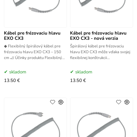
Kábel pre frézovaciu hlavu
Kábel pre frézovaciu hlavu
EXO CX3
EXO CX3 - nová verzia
◆ Flexibilný špirálový kábel pre
Špirálový kábel pre frézovaciu
frézovaciu hlavu EXO CX3 – 150
hlavu EXO CX3 môže vďaka svojej
cm 🦶 Účinky produktu Flexibilný
flexibilnej konštrukcii
kábel EXO CX3 zabezpečuje
dosahovať dĺžku až 150 cm, čo je
pohodlné, stabilné a
ideálne na každodennú prácu a
skladom
skladom
13.50 €
13.50 €