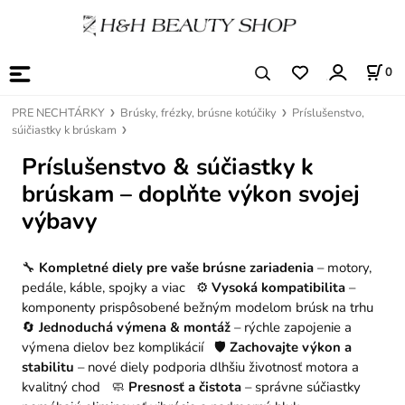
0
PRE NECHTÁRKY
Brúsky, frézky, brúsne kotúčiky
Príslušenstvo,
súičiastky k brúskam
Príslušenstvo & súčiastky k
brúskam – doplňte výkon svojej
výbavy
🔧
Kompletné diely pre vaše brúsne zariadenia
– motory,
pedále, káble, spojky a viac ⚙️
Vysoká kompatibilita
–
komponenty prispôsobené bežným modelom brúsk na trhu
🔄
Jednoduchá výmena & montáž
– rýchle zapojenie a
výmena dielov bez komplikácií 🛡️
Zachovajte výkon a
stabilitu
– nové diely podporia dlhšiu životnosť motora a
kvalitný chod 🧼
Presnosť a čistota
– správne súčiastky