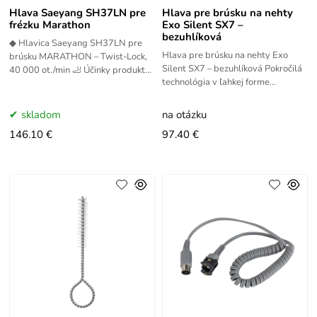
Hlava Saeyang SH37LN pre
Hlava pre brúsku na nehty
frézku Marathon
Exo Silent SX7 –
bezuhlíková
◆ Hlavica Saeyang SH37LN pre
Hlava pre brúsku na nehty Exo
brúsku MARATHON – Twist-Lock,
Silent SX7 – bezuhlíková Pokročilá
40 000 ot./min 🦶 Účinky produktu
technológia v ľahkej forme
Profesionálna hlavica Saeyang
Bezkartáčová hlava EXO SILENT
SH37LN poskytuje maximálnu
SX7 kombinuje vysoký výkon
skladom
na otázku
146.10 €
97.40 €