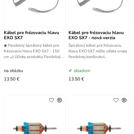
Kábel pre frézovaciu hlavu
Kábel pre frézovaciu hlavu
EXO SX7
EXO SX7 - nová verzia
◆ Flexibilný špirálový kábel pre
Špirálový kábel pre frézovaciu
frézovaciu hlavu EXO SX7 – 150
hlavu EXO SX7 môže vďaka svojej
cm 🦶 Účinky produktu Flexibilný
flexibilnej konštrukcii
kábel pre frézovaciu hlavu EXO
dosahovať dĺžku až 150 cm, čo je
SX7 poskytuje
ideálne na každodennú prácu a
na otázku
skladom
13.50 €
13.50 €