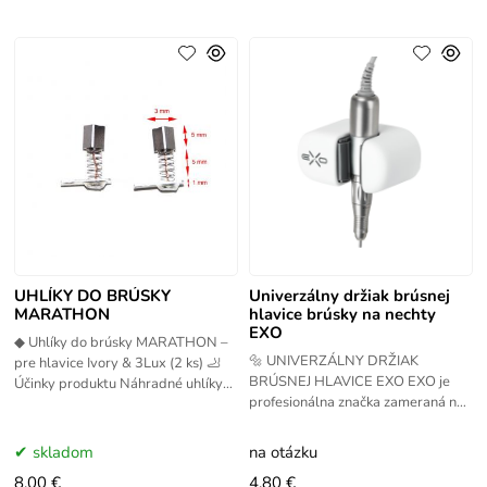
UHLÍKY DO BRÚSKY
Univerzálny držiak brúsnej
MARATHON
hlavice brúsky na nechty
EXO
◆ Uhlíky do brúsky MARATHON –
🔩 UNIVERZÁLNY DRŽIAK
pre hlavice Ivory & 3Lux (2 ks) 🦶
BRÚSNEJ HLAVICE EXO EXO je
Účinky produktu Náhradné uhlíky
profesionálna značka zameraná na
obnovujú správnu funkciu a výkon
špičkové produkty pre manikúru a
brúsnych hlavíc
pedikúru. Vyznačuje sa vysokou
skladom
na otázku
kvalitou
8.00 €
4.80 €