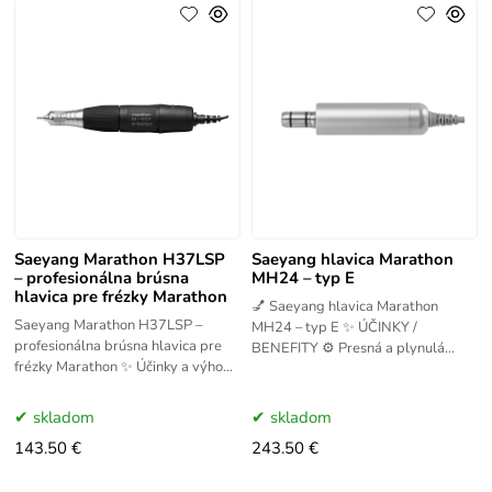
Saeyang Marathon H37LSP
Saeyang hlavica Marathon
– profesionálna brúsna
MH24 – typ E
hlavica pre frézky Marathon
💅 Saeyang hlavica Marathon
Saeyang Marathon H37LSP –
MH24 – typ E ✨ ÚČINKY /
profesionálna brúsna hlavica pre
BENEFITY ⚙️ Presná a plynulá
frézky Marathon ✨ Účinky a výhody
práca pri manikúre a pedikúre 🪶
Hlavica Saeyang H37LSP je
Ergonomický tvar pre pohodlné
navrhnutá pre profesionálne
skladom
skladom
použitie
143.50 €
243.50 €