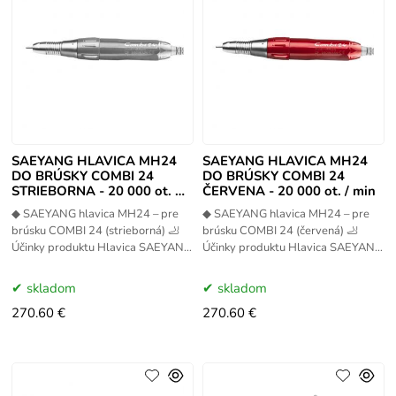
SAEYANG HLAVICA MH24
SAEYANG HLAVICA MH24
DO BRÚSKY COMBI 24
DO BRÚSKY COMBI 24
STRIEBORNA - 20 000 ot. /
ČERVENA - 20 000 ot. / min
min
◆ SAEYANG hlavica MH24 – pre
◆ SAEYANG hlavica MH24 – pre
brúsku COMBI 24 (strieborná) 🦶
brúsku COMBI 24 (červená) 🦶
Účinky produktu Hlavica SAEYANG
Účinky produktu Hlavica SAEYANG
MH24 je spoľahlivý a presný
MH24 v červenom prevedení je
profesionálny nástavec určený
profesionálny nástroj určený pre
skladom
skladom
270.60 €
270.60 €