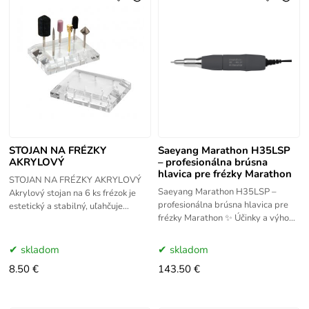
STOJAN NA FRÉZKY
Saeyang Marathon H35LSP
AKRYLOVÝ
– profesionálna brúsna
hlavica pre frézky Marathon
STOJAN NA FRÉZKY AKRYLOVÝ
Saeyang Marathon H35LSP –
Akrylový stojan na 6 ks frézok je
profesionálna brúsna hlavica pre
estetický a stabilný, uľahčuje
frézky Marathon ✨ Účinky a výhody
usporiadania pracovných pomôcok.
Profesionálna hlavica Saeyang
Malý rozmer ale veľká
H35LSP je určená pre náročné
skladom
skladom
8.50 €
143.50 €