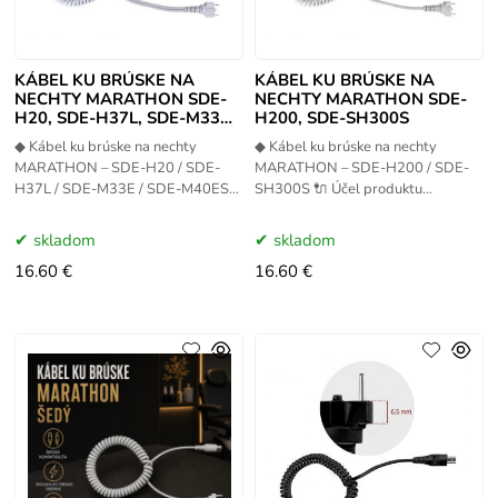
KÁBEL KU BRÚSKE NA
KÁBEL KU BRÚSKE NA
NECHTY MARATHON SDE-
NECHTY MARATHON SDE-
H20, SDE-H37L, SDE-M33E,
H200, SDE-SH300S
SDE-M40ES
◆ Kábel ku brúske na nechty
◆ Kábel ku brúske na nechty
MARATHON – SDE-H20 / SDE-
MARATHON – SDE-H200 / SDE-
H37L / SDE-M33E / SDE-M40ES
SH300S 🔌 Účel produktu
🔌 Účel produktu Náhradný
Náhradný elektrický prívodný
elektrický prívodný kábel určený
kábel určený pre profesionálne
skladom
skladom
pre
brúsky na
16.60 €
16.60 €