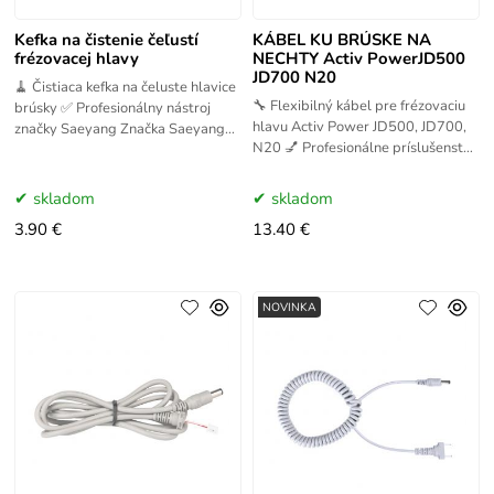
Kefka na čistenie čeľustí
KÁBEL KU BRÚSKE NA
frézovacej hlavy
NECHTY Activ PowerJD500
JD700 N20
🧹 Čistiaca kefka na čeluste hlavice
🔧 Flexibilný kábel pre frézovaciu
brúsky ✅ Profesionálny nástroj
hlavu Activ Power JD500, JD700,
značky Saeyang Značka Saeyang
N20 💅 Profesionálne príslušenstvo
ponúka vysokokvalitné nástroje
pre manikúru a pedikúru Frézky
určené pre
Activ Power výrazne
skladom
skladom
3.90 €
13.40 €
NOVINKA