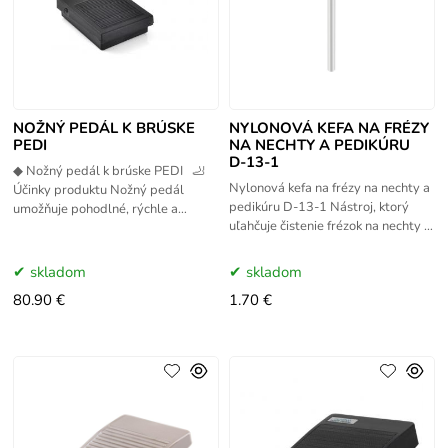
NOŽNÝ PEDÁL K BRÚSKE
NYLONOVÁ KEFA NA FRÉZY
PEDI
NA NECHTY A PEDIKÚRU
D-13-1
◆ Nožný pedál k brúske PEDI 🦶
Nylonová kefa na frézy na nechty a
Účinky produktu Nožný pedál
pedikúru D-13-1 Nástroj, ktorý
umožňuje pohodlné, rýchle a
uľahčuje čistenie frézok na nechty a
bezdotykové ovládanie brúsky s
frézok na pedikúru Nylonová kefa
odsávaním prachu.
D-13-1 v podobe
skladom
skladom
80.90 €
1.70 €