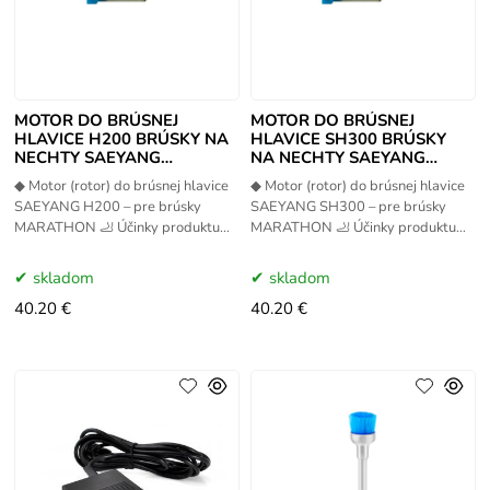
MOTOR DO BRÚSNEJ
MOTOR DO BRÚSNEJ
HLAVICE H200 BRÚSKY NA
HLAVICE SH300 BRÚSKY
NECHTY SAEYANG
NA NECHTY SAEYANG
MARATHON
MARATHON
◆ Motor (rotor) do brúsnej hlavice
◆ Motor (rotor) do brúsnej hlavice
SAEYANG H200 – pre brúsky
SAEYANG SH300 – pre brúsky
MARATHON 🦶 Účinky produktu
MARATHON 🦶 Účinky produktu
Náhradný motor/rotor pre brúsnu
Náhradný motor/rotor pre brúsnu
hlavicu SAEYANG H200 obnovuje
hlavicu SAEYANG SH300 obnovuje
skladom
skladom
40.20 €
40.20 €