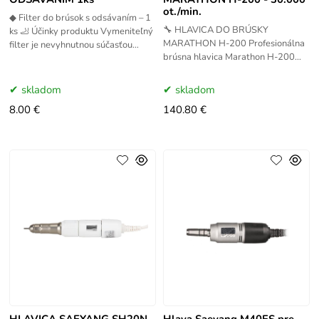
ot./min.
◆ Filter do brúsok s odsávaním – 1
🔧 HLAVICA DO BRÚSKY
ks 🦶 Účinky produktu Vymeniteľný
MARATHON H-200 Profesionálna
filter je nevyhnutnou súčasťou
brúsna hlavica Marathon H-200
brúsok s odsávaním (Pedi LUX,
určená pre spoľahlivú a presnú
CLASSIC FILE, SYIS
prácu v manikúre, pedikúre aj
skladom
skladom
8.00 €
140.80 €