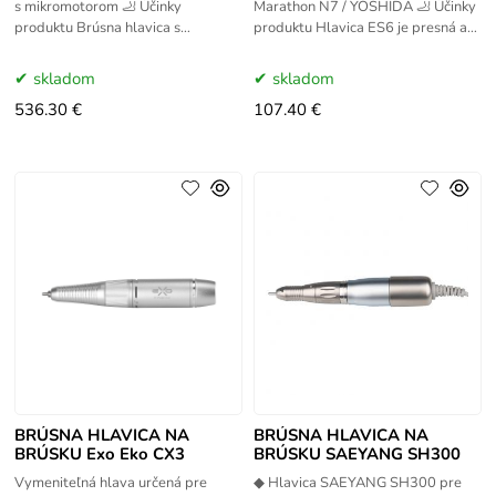
s mikromotorom 🦶 Účinky
Marathon N7 / YOSHIDA 🦶 Účinky
produktu Brúsna hlavica s
produktu Hlavica ES6 je presná a
integrovaným mikromotorom
spoľahlivá profesionálna hlavica
zabezpečuje mimoriadne plynulý,
určená pre brúsne
skladom
skladom
tichý a
536.30 €
107.40 €
BRÚSNA HLAVICA NA
BRÚSNA HLAVICA NA
BRÚSKU Exo Eko CX3
BRÚSKU SAEYANG SH300
Vymeniteľná hlava určená pre
◆ Hlavica SAEYANG SH300 pre