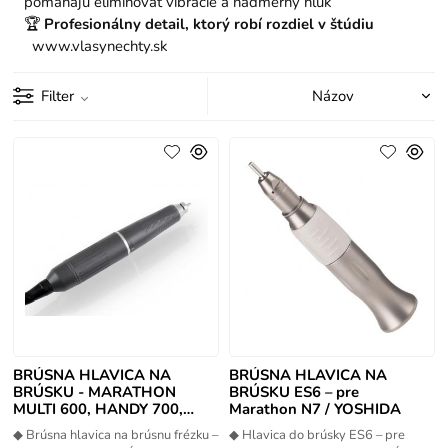
pomáhajú eliminovať vibrácie a nadmerný hluk
🏆
Profesionálny detail, ktorý robí rozdiel v štúdiu
www.vlasynechty.sk
Filter
BRÚSNA HLAVICA NA
BRÚSNA HLAVICA NA
BRÚSKU - MARATHON
BRÚSKU ES6 – pre
MULTI 600, HANDY 700,
Marathon N7 / YOSHIDA
HANDY ECO
◆ Brúsna hlavica na brúsnu frézku –
◆ Hlavica do brúsky ES6 – pre