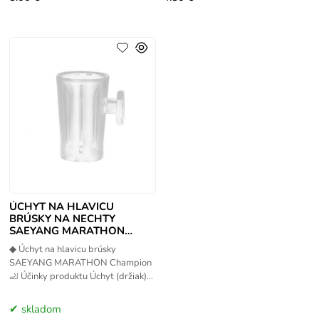
ÚCHYT NA HLAVICU
BRÚSKY NA NECHTY
SAEYANG MARATHON
CHAMPION
◆ Úchyt na hlavicu brúsky
SAEYANG MARATHON Champion
🦶 Účinky produktu Úchyt (držiak)
na brúsnu hlavicu je praktické
príslušenstvo určené pre brúsky
skladom