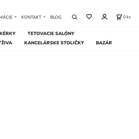
0
ks
MÁCIE
KONTAKT
BLOG
IKÉRKY
TETOVACIE SALÓNY
ÝŽIVA
KANCELÁRSKE STOLIČKY
BAZÁR