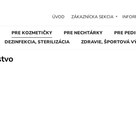
ÚVOD
ZÁKAZNÍCKA SEKCIA
INFOR
PRE KOZMETIČKY
PRE NECHTÁRKY
PRE PED
DEZINFEKCIA, STERILIZÁCIA
ZDRAVIE, ŠPORTOVÁ V
stvo